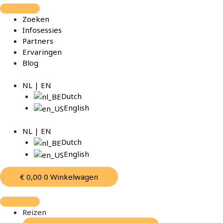
Spring
naar
Zoeken
de
Infosessies
inhoud
Partners
Ervaringen
Blog
NL | EN
Dutch
English
NL | EN
Dutch
English
€
0,00
0
Winkelwagen
Reizen