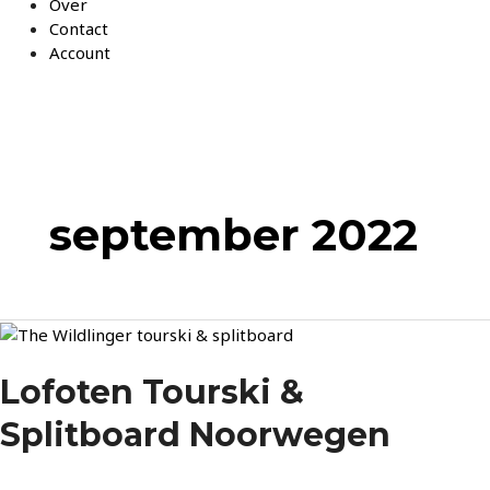
Over
Contact
Account
september 2022
Lofoten
Tourski
&
Lofoten Tourski &
Splitboard
Splitboard Noorwegen
Noorwegen