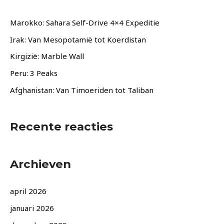
k
e
Marokko: Sahara Self-Drive 4×4 Expeditie
n
Irak: Van Mesopotamië tot Koerdistan
n
Kirgizië: Marble Wall
a
Peru: 3 Peaks
a
Afghanistan: Van Timoeriden tot Taliban
r
:
Recente reacties
Archieven
april 2026
januari 2026